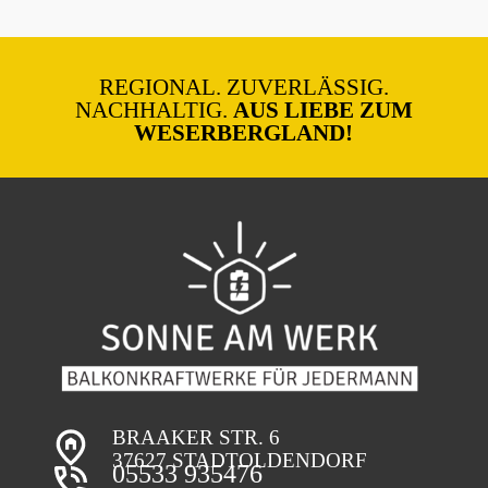
REGIONAL. ZUVERLÄSSIG.
NACHHALTIG.
AUS LIEBE ZUM
WESERBERGLAND!
BRAAKER STR. 6
37627 STADTOLDENDORF
05533 935476